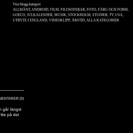
Visa blogg-kategori:
ALLMÄNT
,
ANDROID
,
FILM
,
FILOSOFERAR
,
FOTO
,
FÄRG OCH FORM
,
GOECO
,
JULKALENDER
,
MUSIK
,
STOCKHOLM
,
STUDIER
,
TV
,
USA
,
UTBYTE I ENGLAND
,
VIDEOKLIPP
,
ÅRSTID
,
ALLA KATEGORIER
ENTARER (0)
m går längst
ite på det