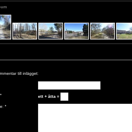
bum
mmentar till inlägget:
*
ett + åtta =
de:
*