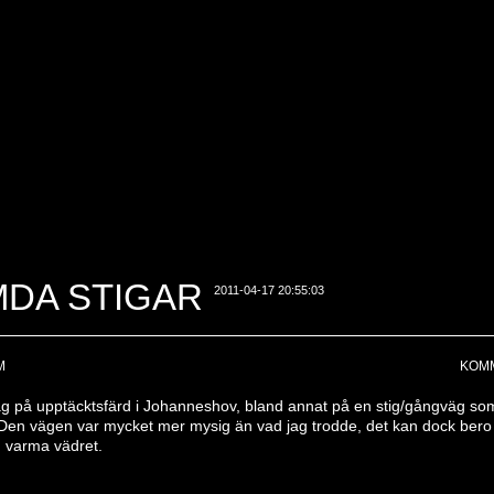
DA STIGAR
2011-04-17 20:55:03
M
KOMM
jag på upptäcktsfärd i Johanneshov, bland annat på en stig/gångväg so
 Den vägen var mycket mer mysig än vad jag trodde, det kan dock bero l
 varma vädret.